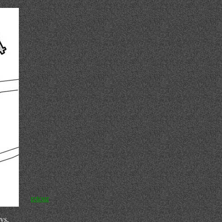
retour
ys,