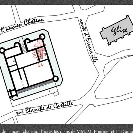
de l'ancien château, d'après les plans de MM. M. Fournier et L. Dumu