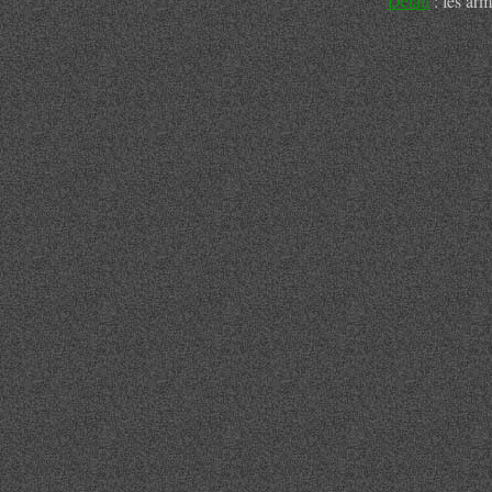
Détail
: les arm