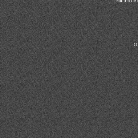
l'endroit de 
On