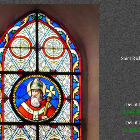
Saint Ric
Détail 1
le médai
Détail 2
les armoi