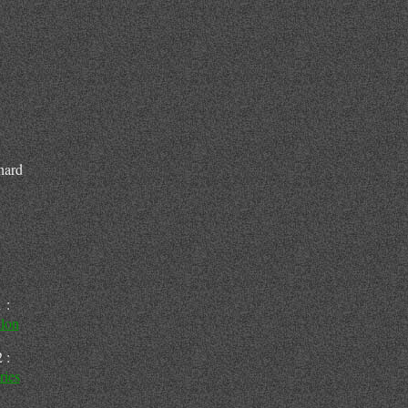
hard
 :
llon
 :
ries