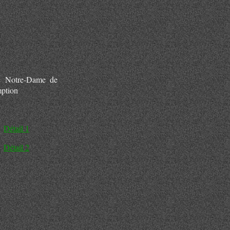
se Notre-Dame de
mption
Détail 1
Détail 2