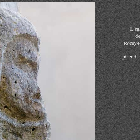
L'égl
d
Rozoy-le
pilier du