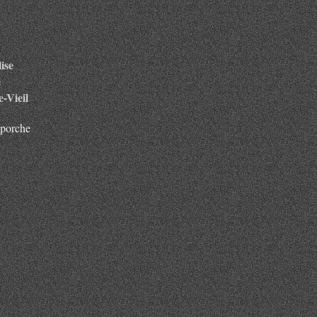
ise
e
-Vieil
 porche